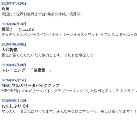
2026年07月20日
近況
両国にて世界戦観戦まずは2年前の小結、横井関
2026年06月18日
近況(( _ _ ))..zzzZZ
本日のケトルベル4分スイング４分クリーン４分スクワット4分プレス１６分ぶっ通し(
2026年06月08日
大和哲也
哲也が強くなりたいなら協力します。それも使命なんで
2026年05月30日
トレーニング 「健康第一」
2026年05月25日
MBC マルガリータバイククラブ
MBC今日はマルガリータバイククラブツーリングでした以外と多く、21人のライングル
2026年05月13日
お久しぶりです
マルガリータ元気にやってます。みんなを笑顔にするべく、毎日頑張ってます！